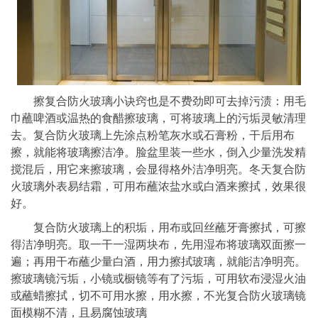
擦复合防火玻璃小诀窍也是不费劲即可去掉污渍：用毛
巾蘸啤酒或温热的食醋擦玻璃，可将玻璃上的污垢灵敏清理
去。复合防火玻璃上先涂点粉笔灰水或石膏粉，干后用布
擦，就能将玻璃擦洁净。脸盆里装一些水，倒入少量洗发精
搅混后，用它来擦玻璃，会显得格外洁净明亮。冬天复合防
火玻璃外表易结霜，可用布蘸浓盐水或白酒来擦拭，效果很
好。
复合防火玻璃上的积垢，用布或回丝蘸牙膏擦拭，可擦
得洁净明亮。取一干一湿两块布，先用湿布将玻璃双面擦一
遍；再用干布蘸少量白酒，用力擦拭玻璃，就能洁净明亮。
擦玻璃镜污垢，小镜或橱镜等有了污垢，可用软布浸湿火油
或蘸蜡擦拭，切不可用水擦，用水擦，不光复合防火玻璃镜
面模糊不清，且易腐蚀玻璃