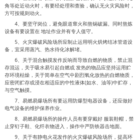
角等处近动火时，有要经处理和查验，确认无火灾风险时，
方可按规则动火。
4、要坚守岗位，避免眼道窜火和熬锅破漏。同时熬炼
设备有要设置在 地址作业并有专人值守。
5、火灾爆破风险场所应制止运用明火烘烤结冰管道设
备，宜采用蒸汽、热水待化冰解堵。
6、关于混合触摸发作反响而导致自燃的物质，禁止混
存混运，关于吸水易引起自燃或 发热的物品应坚持运用贮
存环境枯燥，关于简单在空气中剧烈氧化放热的自燃物质，
应密闭贮存或浸在相适应的中性液体(如水、油等)中贮存，
与空气触摸。
7、易燃易爆场所有要运用防爆型电器设备，还应做好
电气设备的维护保养作业。
8、易燃易爆场所的操作人员有要穿戴好 服装鞋帽，禁
止穿钉子鞋、化纤衣物进入，操作中严防铁器击地面。
9、关于有静电火花发作的火灾爆破风险场所，提高环