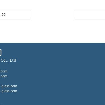
.50
司
Co., Ltd
.com
.com
lass.com
lass.com