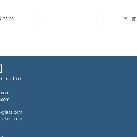
C3.00
下一篇：
司
Co., Ltd
.com
.com
lass.com
lass.com