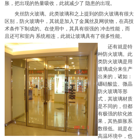
胀，把出现的热量吸收，此就减少了 隐患的出现。
夹丝防火玻璃。此类玻璃和之上提到的防火玻璃有很大
区别，防火玻璃中，其就是加入了金属丝及网状物，在高技
术条件下制成的。在使用中，其具有很强的 冲击性能，而
且还可和室内 系统相连，此就让玻璃具有了很多性能。
还有就是特
种防火玻璃。此
类防火玻璃是用
玻璃成分来生产
出来的，诸如：
硼硅酸盐、微晶
防火玻璃等形
式，其玻璃材质
是不同的，但都
有极强的软化效
果，其热膨胀系
数很低。就是在
高温环境中，也