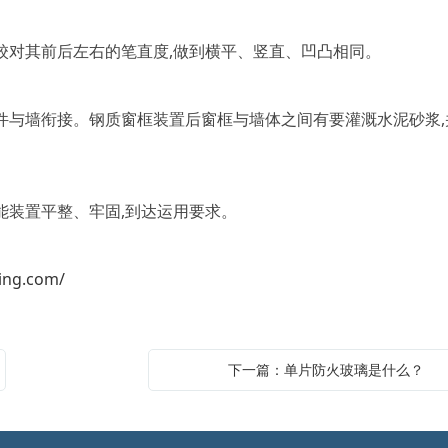
校对其前后左右的笔直度,做到横平、竖直、凹凸相同。
件与墙衔接。钢质窗框装置后窗框与墙体之间有要灌溉水泥砂浆,
能装置平整、牢固,到达运用要求。
ing.com/
下一篇：单片防火玻璃是什么？