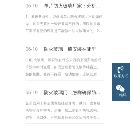
06-10
单片防火玻璃厂家：分析单片防火玻璃质量怎么样
1、看设备条件：能做出单片防火玻璃，不论如何
做，如果无要的一些设备是不行的，所以如果该
厂家没有要的设备是不能做出防火玻璃来的。2、
玻璃的粒度如果把单片防火玻璃打破，它的粒度
有要是较小的，数量是较多的，远远大于国标
06-10
防火玻璃一般安装在哪里
50*50mm范围内40粒的要求，如果只要几十粒
一般仅仅钢化玻璃，达不到40粒，更不用
(1)防火玻璃一般安装在什么东西的上面安装前或
许没有时时查看，如因运载看管失慎承继窗边、
窗的翘曲、变得不好看、玻璃危害，应恢复后方
联系方式
可时时安装。(2)防火玻璃一般安装在什么东西的
上面安装时，须用相交尺校平或用挂线法计算其
06-10
防火玻璃门：怎样确保防火门能在危急时刻发挥作用
二维码
前后中止的时刻度，解决横平、竖直、环境不一
样。(3)防火玻璃一般安装在什么东西的
纵剪线用于将金属卷板经过开卷、纵剪、收卷成
所需宽度的带卷。适用于加工冷轧和热轧碳钢、
硅钢、马口铁、不锈钢及外表涂镀后的各类金属
资料。下面咱们再来看看纵剪线的裁剪动力这方
面的相关知识吧！纵剪线裁剪动力：选用进口伺