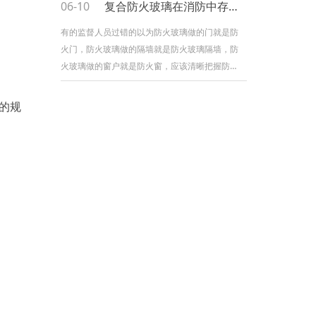
06-10
复合防火玻璃在消防中存在哪些问题
服操控技能，速度快，噪音小，寿命长。模具：
选用进口合金钢制造的模具，具有剪切毛刺小
有的监督人员过错的以为防火玻璃做的门就是防
火门，防火玻璃做的隔墙就是防火玻璃隔墙，防
火玻璃做的窗户就是防火窗，应该清晰把握防火
玻璃、防火玻璃隔墙、防火门、防火窗是不同的
消防产品，都应查看相应的查验陈说，防火门还
条的规
应有型式查验陈说。在查看中，不能简略的问询
防火玻璃的耐火，而是应该认真对照其查验陈